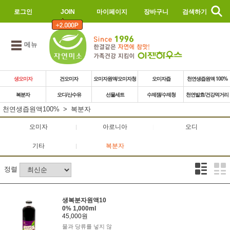
로그인
JOIN
마이페이지
장바구니
검색하기
메뉴
생오미자
건오미자
오미자원액/오미자청
오미자즙
천연생즙원액 100%
복분자
오디/산수유
선물세트
수제잼/수제청
천연발효/건강먹거리
천연생즙원액100%
복분자
오미자
아로니아
오디
기타
복분자
정렬
생복분자원액10
0% 1,000ml
45,000원
물과 당류를 넣지 않